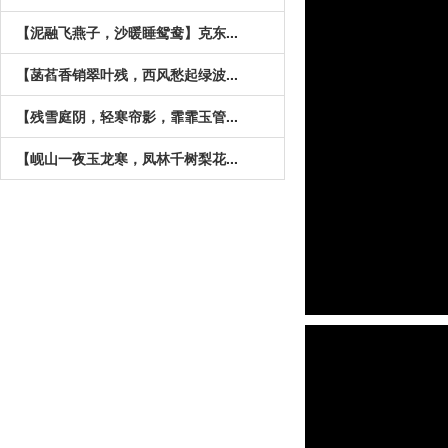
【泥融飞燕子，沙暖睡鸳鸯】克东...
【菡萏香销翠叶残，西风愁起绿波...
【残雪庭阴，轻寒帘影，霏霏玉管...
【岘山一夜玉龙寒，凤林千树梨花...