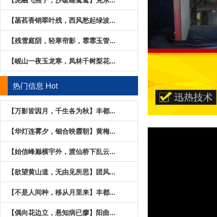
【菡萏香销翠叶残，西风愁起绿波...
【残雪庭阴，轻寒帘影，霏霏玉管...
【岘山一夜玉龙寒，凤林千树梨花...
热门信息
Hot
【万影皆因月，千生各为秋】丰都...
【华灯连雾夕，钿合映霞朝】黄梅...
【始信峰巅横宇外，渡仙桥下乱云...
【欲望黄山道，无由见所思】团风...
【不是人间种，移从月里来】丰都...
【偶向花边立，悬知病已瘳】阳曲...