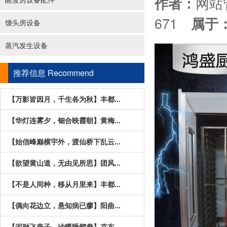
网
作者：
671
属于
馒头房设备
蒸汽发生设备
推荐信息
Recommend
【万影皆因月，千生各为秋】丰都...
【华灯连雾夕，钿合映霞朝】黄梅...
【始信峰巅横宇外，渡仙桥下乱云...
【欲望黄山道，无由见所思】团风...
【不是人间种，移从月里来】丰都...
【偶向花边立，悬知病已瘳】阳曲...
【泥融飞燕子，沙暖睡鸳鸯】克东...